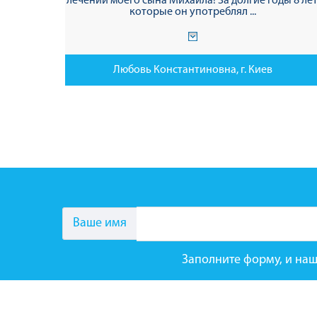
лечении моего сына Михаила! За долгие годы 8 лет
которые он употреблял ...
Любовь Константиновна, г. Киев
Ваше имя
Заполните форму, и наш