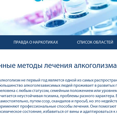
ПРАВДА О НАРКОТИКАХ
СПИСОК ОБЛАСТЕЙ
ные методы лечения алкоголизма
Алкоголизм не первый год является одной из самых распростран
большинство алкоголезависимых людей проживает в развитых г
человека с любым статусом, семейным положением или уровнем
считается неустойчивая психика, проблемы разного характера. 
самостоятельно, путем ссор, скандалов и просьб, но это недей
применяют профессиональные способы лечения. Они помогают 
психическое состояние, избавиться от вины и адаптироваться к