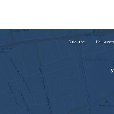
О центре
Наши мет
у