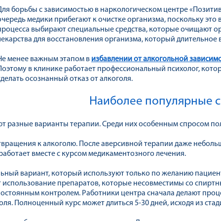
Для борьбы с зависимостью в наркологическом центре «Позити
очередь медики прибегают к очистке организма, поскольку это
процесса выбирают специальные средства, которые очищают ор
лекарства для восстановления организма, который длительное 
Не менее важным этапом в
избавлении от алкогольной зависим
Поэтому в клинике работает профессиональный психолог, кото
сделать осознанный отказ от алкоголя.
Наиболее популярные 
т разные варианты терапии. Среди них особенным спросом по
твращения к алкоголю. После аверсивной терапии даже неболь
аботает вместе с курсом медикаментозного лечения.
ьный вариант, который используют только по желанию пациент
 использование препаратов, которые несовместимы со спиртн
постоянным контролем. Работники центра сначала делают про
ля. Полноценный курс может длиться 5-30 дней, исходя из стад