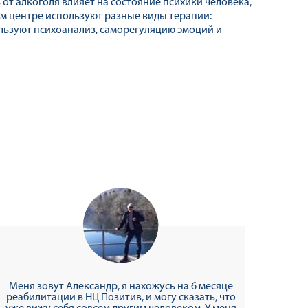
от алкоголя влияет на состояние психики человека,
ом центре используют разные виды терапии:
ользуют психоанализ, саморегуляцию эмоций и
Меня зовут Александр, я нахожусь на 6 месяце
реабилитации в НЦ Позитив, и могу сказать, что