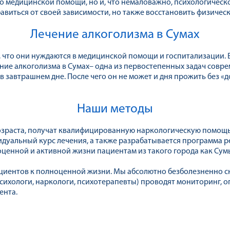
о медицинской помощи, но и, что немаловажно, психологическ
бавиться от своей зависимости, но также восстановить физичес
Лечение алкоголизма в Сумах
что они нуждаются в медицинской помощи и госпитализации. В 
ие алкоголизма в Сумах– одна из первостепенных задач совре
в завтрашнем дне. После чего он не может и дня прожить без «
Наши методы
 возраста, получат квалифицированную наркологическую помощ
идуальный курс лечения, а также разрабатывается программа 
оценной и активной жизни пациентам из такого города как Сум
циентов к полноценной жизни. Мы абсолютно безболезненно с
хологи, наркологи, психотерапевты) проводят мониторинг, о
ента.