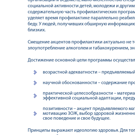
организаций и ведомств, малочисленностью спец
социальной активности детей, молодежи и другим
содержательную часть профилактических программ
уделяет время профилактике параллельно реабил
беду. У людей, получивших обширную информацию 
близких.
Смещение акцентов профилактики актуально не то
злоупотребление алкоголем и табакокурением, з
Достижение основной цели программы осуществл
возрастной адекватности – предъявляемый
научной обоснованности – содержание про
практической целесообразности – материа
эффективной социальной адаптации, пред
позитивности – акцент предъявляемого ма
мотивацию ЗОЖ, выбор здоровой жизненной
свое поведение и свое будущее.
Принципы выражают идеологию здоровья. Для того