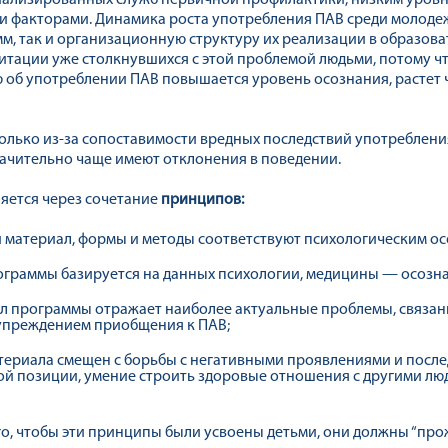
иализированных служб первичной профилактики, низким уровн
и факторами. Динамика роста употребления ПАВ среди молодеж
, так и организационную структуру их реализации в образова
итации уже столкнувшихся с этой проблемой людьми, потому 
об употреблении ПАВ повышается уровень осознания, растет чу
лько из-за сопоставимости вредных последствий употребления
начительно чаще имеют отклонения в поведении.
яется через сочетание
принципов:
 материал, формы и методы соответствуют психологическим ос
граммы базируется на данных психологии, медицины — осозна
л программы отражает наиболее актуальные проблемы, связан
упреждением приобщения к ПАВ;
териала смещен с борьбы с негативными проявлениями и после
 позиции, умение строить здоровые отношения с другими людь
, чтобы эти принципы были усвоены детьми, они должны “прож