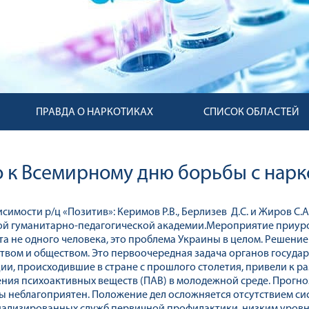
ПРАВДА О НАРКОТИКАХ
СПИСОК ОБЛАСТЕЙ
 к Всемирному дню борьбы с нарк
исимости р/ц «Позитив»: Керимов Р.В., Берлизев Д.С. и Жиров С
ой гуманитарно-педагогической академии.Мероприятие приуро
а не одного человека, это проблема Украины в целом. Решени
твом и обществом. Это первоочередная задача органов госуда
ии, происходившие в стране с прошлого столетия, привели к
ения психоактивных веществ (ПАВ) в молодежной среде. Прогн
ды неблагоприятен. Положение дел осложняется отсутствием с