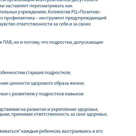
ем организации альтернативной, досуговой и
и заставляет пересматривать как
тельных учреждениях. Коллектив РЦ «Позитив»
что профилактика – инструмент предупреждающий
вство ответственности за себя и за своих
 ПАВ, но и потому, что подростки, допускающие
обенностям старших подростков;
ние ценности здорового образа жизни;
ные с развитием у подростков навыков
дствиями на развитие и укрепление здоровья,
ми, принимая ответственность за свое здоровье,
иваться” каждым ребенком, выстраиваясь в его