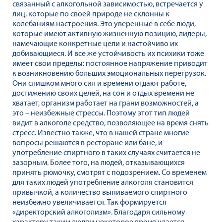
связанный с алкогольной зависимостью, встречается у
лиц, которые по своей природе не склонны к
колебаниям настроения. Это уверенные в себе люди,
которые имеют активную жизненную позицию, лидеры,
намечающие конкретные цели и настойчиво их
добивающиеся. И все же устойчивость их психики тоже
имеет свои пределы: постоянное напряжение приводит
к возникновению больших эмоциональных перегрузок.
Они слишком много сил и времени отдают работе,
достижению своих целей, на сон и отдых времени не
хватает, организм работает на грани возможностей, а
это – неизбежные стрессы. Поэтому этот тип людей
видит в алкоголе средство, позволяющее на время снять
стресс. Известно также, что в нашей стране многие
вопросы решаются в ресторане или бане, и
употребление спиртного в таких случаях считается не
зазорным. Более того, на людей, отказывающихся
принять рюмочку, смотрят с подозрением. Со временем
для таких людей употребление алкоголя становится
привычкой, а количество выпиваемого спиртного
неизбежно увеличивается. Так формируется
«директорский алкоголизм». Благодаря сильному