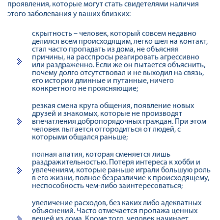
проявления, которые могут стать свидетелями наличия
этого заболевания у ваших близких:
скрытность – человек, который совсем недавно
делился всем происходящим, легко шел на контакт,
стал часто пропадать из дома, не объясняя
причины, на расспросы реагировать агрессивно
или раздраженно. Если же он пытается объяснить,
почему долго отсутствовал и не выходил на связь,
его истории длинные и путанные, ничего
конкретного не проясняющие;
резкая смена круга общения, появление новых
друзей и знакомых, которые не производят
впечатления добропорядочных граждан. При этом
человек пытается отгородиться от людей, с
которыми общался раньше;
полная апатия, которая сменяется лишь
раздражительностью. Потеря интереса к хобби и
увлечениям, которые раньше играли большую роль
в его жизни, полное безразличие к происходящему,
неспособность чем-либо заинтересоваться;
увеличение расходов, без каких либо адекватных
объяснений. Часто отмечается пропажа ценных
вещей из дома. Кроме того, человек начинает