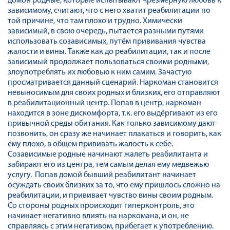
домой родные, которые испытывают чрезмерную любовь к
зависимому, считают, что с него хватит реабилитации по
той причине, что там плохо и трудно. Химически
зависимый, в свою очередь, пытается разными путями
использовать созависимых, путём прививания чувства
жалости и вины. Также как до реабилитации, так и после
зависимый продолжает пользоваться своими родными,
злоупотреблять их любовью к ним самим. Зачастую
просматривается данный сценарий. Наркоман становится
невыносимым для своих родных и близких, его отправляют
в реабилитационный центр. Попав в центр, наркоман
находится в зоне дискомфорта, т.к. его выдёргивают из его
привычной среды обитания. Как только зависимому дают
позвонить, он сразу же начинает плакаться и говорить, как
ему плохо, в общем прививать жалость к себе.
Созависимые родные начинают жалеть реабилитанта и
забирают его из центра, тем самым делая ему медвежью
услугу. Попав домой бывший реабилитант начинает
осуждать своих близких за то, что ему пришлось сложно на
реабилитации, и прививает чувство вины своим родным.
Со стороны родных происходит гиперконтроль, это
начинает негативно влиять на наркомана, и он, не
справляясь с этим негативом, прибегает к употреблению.