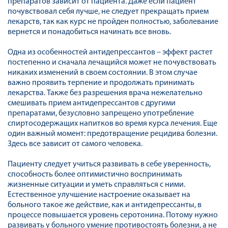
препаратов зависит от пациента. Даже если пациент
почувствовал себя лучше, не следует прекращать прием
лекарств, так как курс не пройден полностью, заболевание
вернется и понадобиться начинать все вновь.
Одна из особенностей антидепрессантов – эффект растет
постепенно и сначала лечащийся может не почувствовать
никаких изменений в своем состоянии. В этом случае
важно проявить терпение и продолжать принимать
лекарства. Также без разрешения врача нежелательно
смешивать прием антидепрессантов с другими
препаратами, безусловно запрещено употребление
спиртосодержащих напитков во время курса лечения. Еще
один важный момент: предотвращение рецидива болезни.
Здесь все зависит от самого человека.
Пациенту следует учиться развивать в себе уверенность,
способность более оптимистично воспринимать
жизненные ситуации и уметь справляться с ними.
Естественное улучшение настроение оказывает на
больного такое же действие, как и антидепрессанты, в
процессе повышается уровень серотонина. Потому нужно
развивать у больного умение противостоять болезни, а не